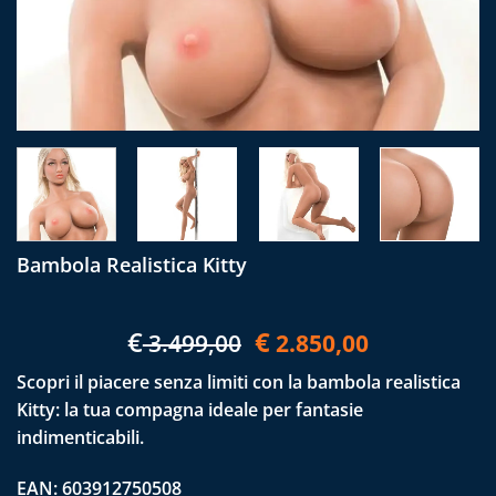
Bambola Realistica Kitty
Il
Il
€
€
3.499,00
2.850,00
prezzo
prezzo
Scopri il piacere senza limiti con la bambola realistica
originale
attuale
Kitty: la tua compagna ideale per fantasie
era:
è:
indimenticabili.
€ 3.499,00.
€ 2.850,00
EAN:
603912750508