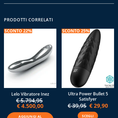
PRODOTTI CORRELATI
SCONTO 22%
SCONTO 25%
Ultra Power Bullet 5
Lelo Vibratore Inez
Satisfyer
€
5.794,95
€
39,95
Il
€
29,90
Il
Il
€
4.500,00
Il
prezzo
prez
prezzo
prezzo
originale
attua
originale
attuale
SCEGLI
AGGIUNGI AL
era:
è:
era:
è: